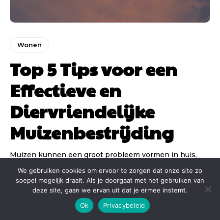
Wonen
Top 5 Tips voor een
Effectieve en
Diervriendelijke
Muizenbestrijding
Muizen kunnen een groot probleem vormen in huis,
maar veel mensen willen deze kleine indringers op een
We gebruiken cookies om ervoor te zorgen dat onze site zo
diervriendelijke manier aanpakken. In...
soepel mogelijk draait. Als je doorgaat met het gebruiken van
deze site, gaan we ervan uit dat je ermee instemt.
Ok
Privacybeleid