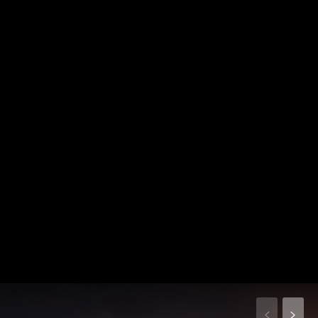
[tdb_header_logo align_vert="content-
vert-top" text="M"
tagline_align_horiz="content-horiz-left"
tagline_pos="inline"
tagline_align_vert="content-vert-top"
f_text_font_family="335"
f_text_font_size="eyJhbGwiOiI1NCIsInBvcnRyYWl0IjoiMzgiLCJs
[tdb_mobile_search
[tdb_mobile_
f_text_font_weight="400"
tdicon="td-
menu_id=""
f_text_font_line_height="1"
icon-
tdicon="td-
f_tagline_font_family="467"
magnifier-
icon-
f_tagline_font_size="eyJhbGwiOiIyNSIsInBvcnRyYWl0IjoiMTEi
big-
menu-
f_tagline_font_line_height="1.2"
rounded"
medium"
ttl_tag_space="eyJhbGwiOiIxMCIsImxhbmRzY2FwZSI6IjgiLCJw
icon_color="#ffffff"]
icon_color="#ff
f_tagline_font_weight="500"
tdc_css="eyJhbGwiOnsiZGlzcGxheSI6IiJ9LCJwaG9uZSI6eyJw
f_tagline_font_spacing="1"
tagline_color="#ffffff"
show_tagline="eyJwb3J0cmFpdCI6Im5vbmUifQ=="
text_color="#ffffff"]