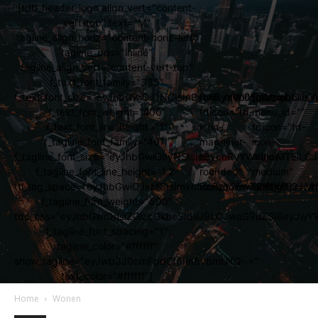
[tdb_header_logo align_vert="content-
vert-top" text="M"
tagline_align_horiz="content-horiz-left"
tagline_pos="inline"
tagline_align_vert="content-vert-top"
f_text_font_family="335"
f_text_font_size="eyJhbGwiOiI1NCIsInBvcnRyYWl0IjoiMzgiLCJs
[tdb_mobile_search
[tdb_mobile_
f_text_font_weight="400"
tdicon="td-
menu_id=""
f_text_font_line_height="1"
icon-
tdicon="td-
f_tagline_font_family="467"
magnifier-
icon-
f_tagline_font_size="eyJhbGwiOiIyNSIsInBvcnRyYWl0IjoiMTEi
big-
menu-
f_tagline_font_line_height="1.2"
rounded"
medium"
ttl_tag_space="eyJhbGwiOiIxMCIsImxhbmRzY2FwZSI6IjgiLCJw
icon_color="#ffffff"]
icon_color="#ff
f_tagline_font_weight="500"
tdc_css="eyJhbGwiOnsiZGlzcGxheSI6IiJ9LCJwaG9uZSI6eyJw
f_tagline_font_spacing="1"
tagline_color="#ffffff"
show_tagline="eyJwb3J0cmFpdCI6Im5vbmUifQ=="
text_color="#ffffff"]
Home
Wonen