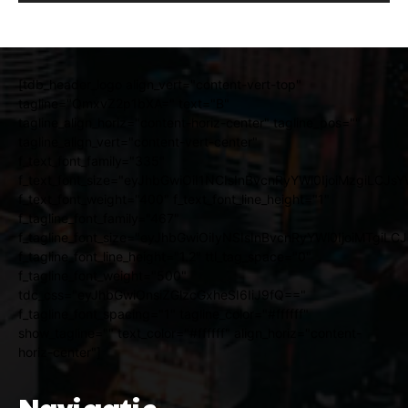
[tdb_header_logo align_vert="content-vert-top"
tagline="QmxvZ2p1bXA=" text="B"
tagline_align_horiz="content-horiz-center" tagline_pos=""
tagline_align_vert="content-vert-center"
f_text_font_family="335"
f_text_font_size="eyJhbGwiOiI1NCIsInBvcnRyYWl0IjoiMzgiLCJ
f_text_font_weight="400" f_text_font_line_height="1"
f_tagline_font_family="467"
f_tagline_font_size="eyJhbGwiOiIyNSIsInBvcnRyYWl0IjoiMTgiL
f_tagline_font_line_height="1.2" ttl_tag_space="0"
f_tagline_font_weight="500"
tdc_css="eyJhbGwiOnsiZGlzcGxheSI6IiJ9fQ=="
f_tagline_font_spacing="1" tagline_color="#ffffff"
show_tagline="" text_color="#ffffff" align_horiz="content-
horiz-center"]
Navigatie