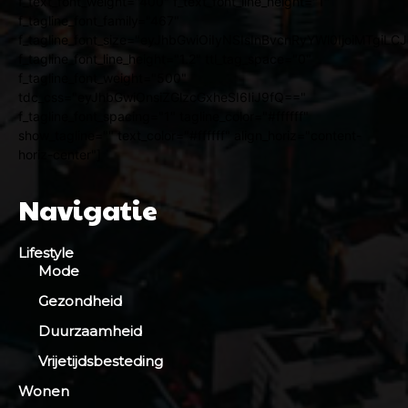
f_text_font_weight="400" f_text_font_line_height="1"
f_tagline_font_family="467"
f_tagline_font_size="eyJhbGwiOiIyNSIsInBvcnRyYWl0IjoiMTgiL
f_tagline_font_line_height="1.2" ttl_tag_space="0"
f_tagline_font_weight="500"
tdc_css="eyJhbGwiOnsiZGlzcGxheSI6IiJ9fQ=="
f_tagline_font_spacing="1" tagline_color="#ffffff"
show_tagline="" text_color="#ffffff" align_horiz="content-
horiz-center"]
Navigatie
Lifestyle
Mode
Gezondheid
Duurzaamheid
Vrijetijdsbesteding
Wonen