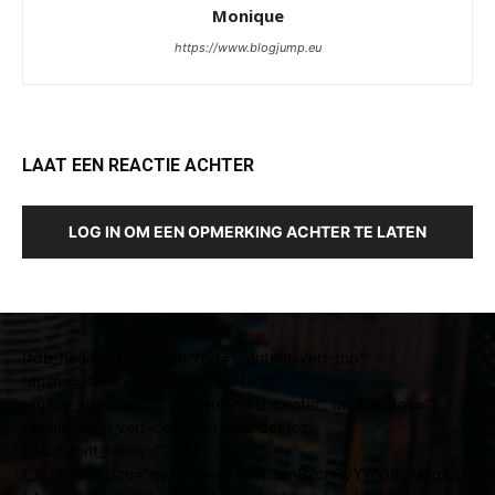
Monique
https://www.blogjump.eu
LAAT EEN REACTIE ACHTER
LOG IN OM EEN OPMERKING ACHTER TE LATEN
[tdb_header_logo align_vert="content-vert-top"
tagline="QmxvZ2p1bXA=" text="B"
tagline_align_horiz="content-horiz-center" tagline_pos=""
tagline_align_vert="content-vert-center"
f_text_font_family="335"
f_text_font_size="eyJhbGwiOiI1NCIsInBvcnRyYWl0IjoiMzgiLCJ