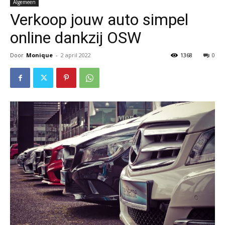
Algemeen
Verkoop jouw auto simpel
online dankzij OSW
Door
Monique
-
2 april 2022
1368
0