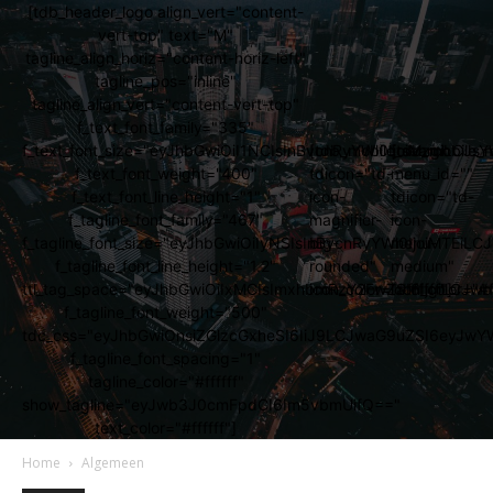
[tdb_header_logo align_vert="content-
vert-top" text="M"
tagline_align_horiz="content-horiz-left"
tagline_pos="inline"
tagline_align_vert="content-vert-top"
f_text_font_family="335"
f_text_font_size="eyJhbGwiOiI1NCIsInBvcnRyYWl0IjoiMzgiLCJs
[tdb_mobile_search
[tdb_mobile_
f_text_font_weight="400"
tdicon="td-
menu_id=""
f_text_font_line_height="1"
icon-
tdicon="td-
f_tagline_font_family="467"
magnifier-
icon-
f_tagline_font_size="eyJhbGwiOiIyNSIsInBvcnRyYWl0IjoiMTEi
big-
menu-
f_tagline_font_line_height="1.2"
rounded"
medium"
ttl_tag_space="eyJhbGwiOiIxMCIsImxhbmRzY2FwZSI6IjgiLCJw
icon_color="#ffffff"]
icon_color="#ff
f_tagline_font_weight="500"
tdc_css="eyJhbGwiOnsiZGlzcGxheSI6IiJ9LCJwaG9uZSI6eyJw
f_tagline_font_spacing="1"
tagline_color="#ffffff"
show_tagline="eyJwb3J0cmFpdCI6Im5vbmUifQ=="
text_color="#ffffff"]
Home
Algemeen