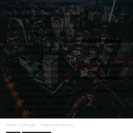
[tdb_header_logo align_vert="content-
vert-top" text="M"
tagline_align_horiz="content-horiz-left"
tagline_pos="inline"
tagline_align_vert="content-vert-top"
f_text_font_family="335"
f_text_font_size="eyJhbGwiOiI1NCIsInBvcnRyYWl0IjoiMzgiLCJs
[tdb_mobile_search
[tdb_mobile_
f_text_font_weight="400"
tdicon="td-
menu_id=""
f_text_font_line_height="1"
icon-
tdicon="td-
f_tagline_font_family="467"
magnifier-
icon-
f_tagline_font_size="eyJhbGwiOiIyNSIsInBvcnRyYWl0IjoiMTEi
big-
menu-
f_tagline_font_line_height="1.2"
rounded"
medium"
ttl_tag_space="eyJhbGwiOiIxMCIsImxhbmRzY2FwZSI6IjgiLCJw
icon_color="#ffffff"]
icon_color="#ff
f_tagline_font_weight="500"
tdc_css="eyJhbGwiOnsiZGlzcGxheSI6IiJ9LCJwaG9uZSI6eyJw
f_tagline_font_spacing="1"
tagline_color="#ffffff"
show_tagline="eyJwb3J0cmFpdCI6Im5vbmUifQ=="
text_color="#ffffff"]
Home
Lifestyle
Vrijetijdsbesteding