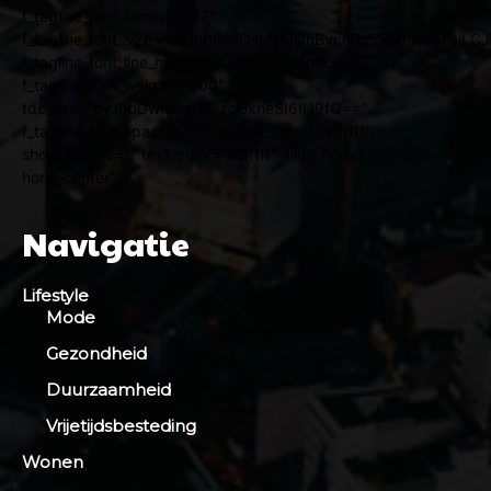
f_tagline_font_family="467"
f_tagline_font_size="eyJhbGwiOiIyNSIsInBvcnRyYWl0IjoiMTgiL
f_tagline_font_line_height="1.2" ttl_tag_space="0"
f_tagline_font_weight="500"
tdc_css="eyJhbGwiOnsiZGlzcGxheSI6IiJ9fQ=="
f_tagline_font_spacing="1" tagline_color="#ffffff"
show_tagline="" text_color="#ffffff" align_horiz="content-
horiz-center"]
Navigatie
Lifestyle
Mode
Gezondheid
Duurzaamheid
Vrijetijdsbesteding
Wonen