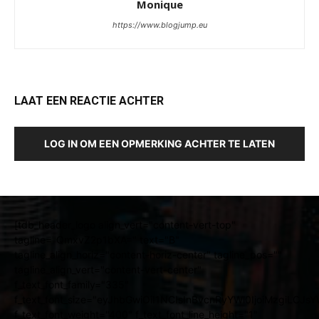
Monique
https://www.blogjump.eu
LAAT EEN REACTIE ACHTER
LOG IN OM EEN OPMERKING ACHTER TE LATEN
[tdb_header_logo align_vert="content-vert-top"
tagline="QmxvZ2p1bXA=" text="B"
tagline_align_horiz="content-horiz-center" tagline_pos=""
tagline_align_vert="content-vert-center"
f_text_font_family="335"
f_text_font_size="eyJhbGwiOiI1NCIsInBvcnRyYWl0IjoiMzgiLCJ
f_text_font_weight="400" f_text_font_line_height="1"