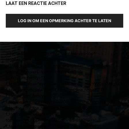
LAAT EEN REACTIE ACHTER
LOG IN OM EEN OPMERKING ACHTER TE LATEN
[tdb_header_logo align_vert="content-vert-top"
tagline="QmxvZ2p1bXA=" text="B"
tagline_align_horiz="content-horiz-center" tagline_pos=""
tagline_align_vert="content-vert-center"
f_text_font_family="335"
f_text_font_size="eyJhbGwiOiI1NCIsInBvcnRyYWl0IjoiMzgiLCJ
f_text_font_weight="400" f_text_font_line_height="1"
f_tagline_font_family="467"
f_tagline_font_size="eyJhbGwiOiIyNSIsInBvcnRyYWl0IjoiMTgiL
f_tagline_font_line_height="1.2" ttl_tag_space="0"
f_tagline_font_weight="500"
tdc_css="eyJhbGwiOnsiZGlzcGxheSI6IiJ9fQ=="
f_tagline_font_spacing="1" tagline_color="#ffffff"