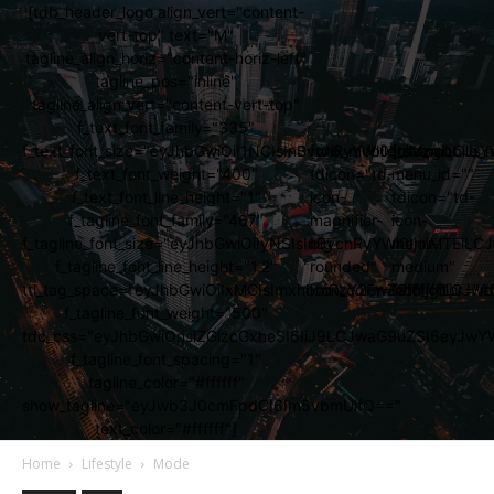
[tdb_header_logo align_vert="content-
vert-top" text="M"
tagline_align_horiz="content-horiz-left"
tagline_pos="inline"
tagline_align_vert="content-vert-top"
f_text_font_family="335"
f_text_font_size="eyJhbGwiOiI1NCIsInBvcnRyYWl0IjoiMzgiLCJs
[tdb_mobile_search
[tdb_mobile_
f_text_font_weight="400"
tdicon="td-
menu_id=""
f_text_font_line_height="1"
icon-
tdicon="td-
f_tagline_font_family="467"
magnifier-
icon-
f_tagline_font_size="eyJhbGwiOiIyNSIsInBvcnRyYWl0IjoiMTEi
big-
menu-
f_tagline_font_line_height="1.2"
rounded"
medium"
ttl_tag_space="eyJhbGwiOiIxMCIsImxhbmRzY2FwZSI6IjgiLCJw
icon_color="#ffffff"]
icon_color="#ff
f_tagline_font_weight="500"
tdc_css="eyJhbGwiOnsiZGlzcGxheSI6IiJ9LCJwaG9uZSI6eyJw
f_tagline_font_spacing="1"
tagline_color="#ffffff"
show_tagline="eyJwb3J0cmFpdCI6Im5vbmUifQ=="
text_color="#ffffff"]
Home
Lifestyle
Mode