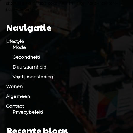
show_tagline="" text_color="#ffffff" align_horiz="content-
horiz-center"]
Navigatie
Lifestyle
Mode
Gezondheid
Duurzaamheid
Vrijetijdsbesteding
Wonen
Algemeen
Contact
Privacybeleid
Recente blogs