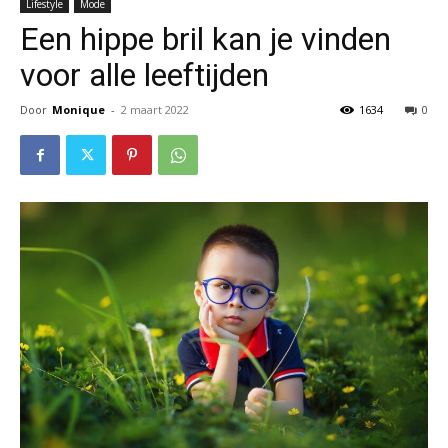
Lifestyle
Mode
Een hippe bril kan je vinden
voor alle leeftijden
Door
Monique
-
2 maart 2022
1634
0