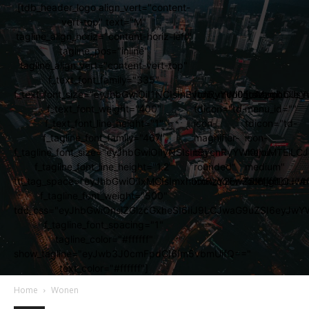
[tdb_header_logo align_vert="content-
vert-top" text="M"
tagline_align_horiz="content-horiz-left"
tagline_pos="inline"
tagline_align_vert="content-vert-top"
f_text_font_family="335"
f_text_font_size="eyJhbGwiOiI1NCIsInBvcnRyYWl0IjoiMzgiLCJs
[tdb_mobile_search
[tdb_mobile_
f_text_font_weight="400"
tdicon="td-
menu_id=""
f_text_font_line_height="1"
icon-
tdicon="td-
f_tagline_font_family="467"
magnifier-
icon-
f_tagline_font_size="eyJhbGwiOiIyNSIsInBvcnRyYWl0IjoiMTEi
big-
menu-
f_tagline_font_line_height="1.2"
rounded"
medium"
ttl_tag_space="eyJhbGwiOiIxMCIsImxhbmRzY2FwZSI6IjgiLCJw
icon_color="#ffffff"]
icon_color="#ff
f_tagline_font_weight="500"
tdc_css="eyJhbGwiOnsiZGlzcGxheSI6IiJ9LCJwaG9uZSI6eyJw
f_tagline_font_spacing="1"
tagline_color="#ffffff"
show_tagline="eyJwb3J0cmFpdCI6Im5vbmUifQ=="
text_color="#ffffff"]
Home
Wonen