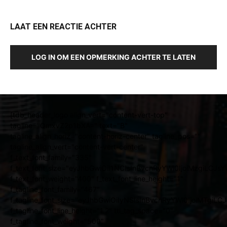
LAAT EEN REACTIE ACHTER
LOG IN OM EEN OPMERKING ACHTER TE LATEN
[tdb_header_logo align_vert="content-vert-top"
tagline="QmxvZ2p1bXA=" text="B"
tagline_align_horiz="content-horiz-center" tagline_pos=""
tagline_align_vert="content-vert-center"
f_text_font_family="335"
f_text_font_size="eyJhbGwiOiI1NCIsInBvcnRyYWl0IjoiMzgiLCJ
f_text_font_weight="400" f_text_font_line_height="1"
f_tagline_font_family="467"
f_tagline_font_size="eyJhbGwiOiIyNSIsInBvcnRyYWl0IjoiMTgiL
f_tagline_font_line_height="1.2" ttl_tag_space="0"
f_tagline_font_weight="500"