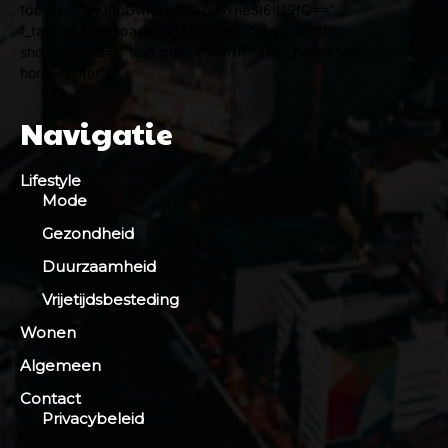
tdc_css="eyJhbGwiOnsiZGlzcGxheSI6IiJ9fQ=="
f_tagline_font_spacing="1" tagline_color="#ffffff"
show_tagline="" text_color="#ffffff" align_horiz="content-
horiz-center"]
Navigatie
Lifestyle
Mode
Gezondheid
Duurzaamheid
Vrijetijdsbesteding
Wonen
Algemeen
Contact
Privacybeleid