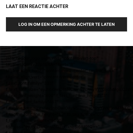
LAAT EEN REACTIE ACHTER
LOG IN OM EEN OPMERKING ACHTER TE LATEN
[tdb_header_logo align_vert="content-vert-top"
tagline="QmxvZ2p1bXA=" text="B"
tagline_align_horiz="content-horiz-center" tagline_pos=""
tagline_align_vert="content-vert-center"
f_text_font_family="335"
f_text_font_size="eyJhbGwiOiI1NCIsInBvcnRyYWl0IjoiMzgiLCJ
f_text_font_weight="400" f_text_font_line_height="1"
f_tagline_font_family="467"
f_tagline_font_size="eyJhbGwiOiIyNSIsInBvcnRyYWl0IjoiMTgiL
f_tagline_font_line_height="1.2" ttl_tag_space="0"
f_tagline_font_weight="500"
tdc_css="eyJhbGwiOnsiZGlzcGxheSI6IiJ9fQ=="
f_tagline_font_spacing="1" tagline_color="#ffffff"