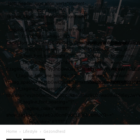
[tdb_header_logo align_vert="content-
vert-top" text="M"
tagline_align_horiz="content-horiz-left"
tagline_pos="inline"
tagline_align_vert="content-vert-top"
f_text_font_family="335"
f_text_font_size="eyJhbGwiOiI1NCIsInBvcnRyYWl0IjoiMzgiLCJs
[tdb_mobile_search
[tdb_mobile_
f_text_font_weight="400"
tdicon="td-
menu_id=""
f_text_font_line_height="1"
icon-
tdicon="td-
f_tagline_font_family="467"
magnifier-
icon-
f_tagline_font_size="eyJhbGwiOiIyNSIsInBvcnRyYWl0IjoiMTEi
big-
menu-
f_tagline_font_line_height="1.2"
rounded"
medium"
ttl_tag_space="eyJhbGwiOiIxMCIsImxhbmRzY2FwZSI6IjgiLCJw
icon_color="#ffffff"]
icon_color="#ff
f_tagline_font_weight="500"
tdc_css="eyJhbGwiOnsiZGlzcGxheSI6IiJ9LCJwaG9uZSI6eyJw
f_tagline_font_spacing="1"
tagline_color="#ffffff"
show_tagline="eyJwb3J0cmFpdCI6Im5vbmUifQ=="
text_color="#ffffff"]
Home
Lifestyle
Gezondheid