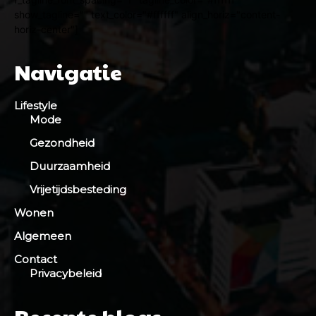
show_tagline="" text_color="#ffffff" align_horiz="content-
horiz-center"]
Navigatie
Lifestyle
Mode
Gezondheid
Duurzaamheid
Vrijetijdsbesteding
Wonen
Algemeen
Contact
Privacybeleid