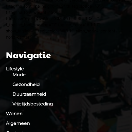
f_tagline_font_line_height="1.2" ttl_tag_space="0"
f_tagline_font_weight="500"
tdc_css="eyJhbGwiOnsiZGlzcGxheSI6IiJ9fQ=="
f_tagline_font_spacing="1" tagline_color="#ffffff"
show_tagline="" text_color="#ffffff" align_horiz="content-
horiz-center"]
Navigatie
Lifestyle
Mode
Gezondheid
Duurzaamheid
Vrijetijdsbesteding
Wonen
Algemeen