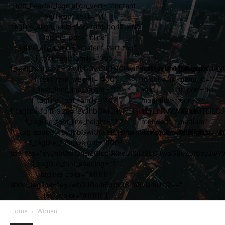
[tdb_header_logo align_vert="content-
vert-top" text="M"
tagline_align_horiz="content-horiz-left"
tagline_pos="inline"
tagline_align_vert="content-vert-top"
f_text_font_family="335"
f_text_font_size="eyJhbGwiOiI1NCIsInBvcnRyYWl0IjoiMzgiLCJs
[tdb_mobile_search
[tdb_mobile_
f_text_font_weight="400"
tdicon="td-
menu_id=""
f_text_font_line_height="1"
icon-
tdicon="td-
f_tagline_font_family="467"
magnifier-
icon-
f_tagline_font_size="eyJhbGwiOiIyNSIsInBvcnRyYWl0IjoiMTEi
big-
menu-
f_tagline_font_line_height="1.2"
rounded"
medium"
ttl_tag_space="eyJhbGwiOiIxMCIsImxhbmRzY2FwZSI6IjgiLCJw
icon_color="#ffffff"]
icon_color="#ff
f_tagline_font_weight="500"
tdc_css="eyJhbGwiOnsiZGlzcGxheSI6IiJ9LCJwaG9uZSI6eyJw
f_tagline_font_spacing="1"
tagline_color="#ffffff"
show_tagline="eyJwb3J0cmFpdCI6Im5vbmUifQ=="
text_color="#ffffff"]
Home
Wonen