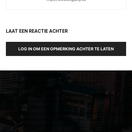
LAAT EEN REACTIE ACHTER
LOG IN OM EEN OPMERKING ACHTER TE LATEN
[tdb_header_logo align_vert="content-vert-top"
tagline="QmxvZ2p1bXA=" text="B"
tagline_align_horiz="content-horiz-center" tagline_pos=""
tagline_align_vert="content-vert-center"
f_text_font_family="335"
f_text_font_size="eyJhbGwiOiI1NCIsInBvcnRyYWl0IjoiMzgiLCJ
f_text_font_weight="400" f_text_font_line_height="1"
f_tagline_font_family="467"
f_tagline_font_size="eyJhbGwiOiIyNSIsInBvcnRyYWl0IjoiMTgiL