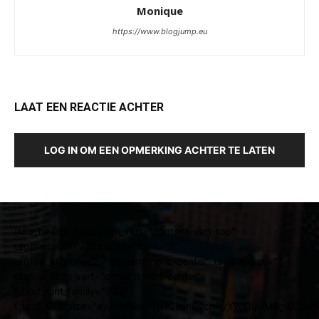
Monique
https://www.blogjump.eu
LAAT EEN REACTIE ACHTER
LOG IN OM EEN OPMERKING ACHTER TE LATEN
[tdb_header_logo align_vert="content-vert-top"
tagline="QmxvZ2p1bXA=" text="B"
tagline_align_horiz="content-horiz-center" tagline_pos=""
tagline_align_vert="content-vert-center"
f_text_font_family="335"
f_text_font_size="eyJhbGwiOiI1NCIsInBvcnRyYWl0IjoiMzgiLCJ