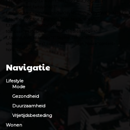
f_text_font_weight="400" f_text_font_line_height="1"
f_tagline_font_family="467"
f_tagline_font_size="eyJhbGwiOiIyNSIsInBvcnRyYWl0IjoiMTgiL
f_tagline_font_line_height="1.2" ttl_tag_space="0"
f_tagline_font_weight="500"
tdc_css="eyJhbGwiOnsiZGlzcGxheSI6IiJ9fQ=="
f_tagline_font_spacing="1" tagline_color="#ffffff"
show_tagline="" text_color="#ffffff" align_horiz="content-
horiz-center"]
Navigatie
Lifestyle
Mode
Gezondheid
Duurzaamheid
Vrijetijdsbesteding
Wonen