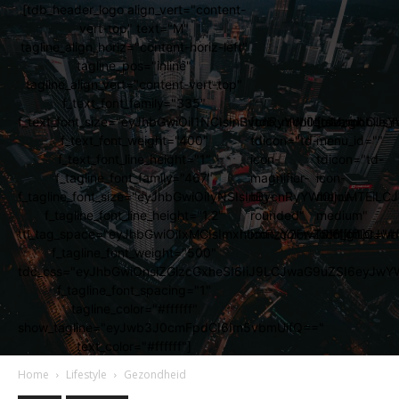
[tdb_header_logo align_vert="content-
vert-top" text="M"
tagline_align_horiz="content-horiz-left"
tagline_pos="inline"
tagline_align_vert="content-vert-top"
f_text_font_family="335"
f_text_font_size="eyJhbGwiOiI1NCIsInBvcnRyYWl0IjoiMzgiLCJs
[tdb_mobile_search
[tdb_mobile_
f_text_font_weight="400"
tdicon="td-
menu_id=""
f_text_font_line_height="1"
icon-
tdicon="td-
f_tagline_font_family="467"
magnifier-
icon-
f_tagline_font_size="eyJhbGwiOiIyNSIsInBvcnRyYWl0IjoiMTEi
big-
menu-
f_tagline_font_line_height="1.2"
rounded"
medium"
ttl_tag_space="eyJhbGwiOiIxMCIsImxhbmRzY2FwZSI6IjgiLCJw
icon_color="#ffffff"]
icon_color="#ff
f_tagline_font_weight="500"
tdc_css="eyJhbGwiOnsiZGlzcGxheSI6IiJ9LCJwaG9uZSI6eyJw
f_tagline_font_spacing="1"
tagline_color="#ffffff"
show_tagline="eyJwb3J0cmFpdCI6Im5vbmUifQ=="
text_color="#ffffff"]
Home
Lifestyle
Gezondheid