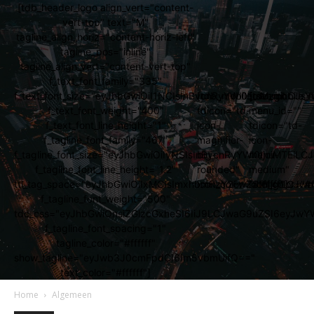
[tdb_header_logo align_vert="content-
vert-top" text="M"
tagline_align_horiz="content-horiz-left"
tagline_pos="inline"
tagline_align_vert="content-vert-top"
f_text_font_family="335"
f_text_font_size="eyJhbGwiOiI1NCIsInBvcnRyYWl0IjoiMzgiLCJs
[tdb_mobile_search
[tdb_mobile_
f_text_font_weight="400"
tdicon="td-
menu_id=""
f_text_font_line_height="1"
icon-
tdicon="td-
f_tagline_font_family="467"
magnifier-
icon-
f_tagline_font_size="eyJhbGwiOiIyNSIsInBvcnRyYWl0IjoiMTEi
big-
menu-
f_tagline_font_line_height="1.2"
rounded"
medium"
ttl_tag_space="eyJhbGwiOiIxMCIsImxhbmRzY2FwZSI6IjgiLCJw
icon_color="#ffffff"]
icon_color="#ff
f_tagline_font_weight="500"
tdc_css="eyJhbGwiOnsiZGlzcGxheSI6IiJ9LCJwaG9uZSI6eyJw
f_tagline_font_spacing="1"
tagline_color="#ffffff"
show_tagline="eyJwb3J0cmFpdCI6Im5vbmUifQ=="
text_color="#ffffff"]
Home
Algemeen