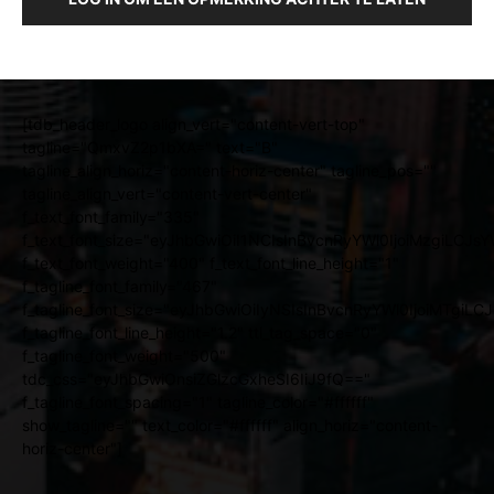
[tdb_header_logo align_vert="content-vert-top"
tagline="QmxvZ2p1bXA=" text="B"
tagline_align_horiz="content-horiz-center" tagline_pos=""
tagline_align_vert="content-vert-center"
f_text_font_family="335"
f_text_font_size="eyJhbGwiOiI1NCIsInBvcnRyYWl0IjoiMzgiLCJ
f_text_font_weight="400" f_text_font_line_height="1"
f_tagline_font_family="467"
f_tagline_font_size="eyJhbGwiOiIyNSIsInBvcnRyYWl0IjoiMTgiL
f_tagline_font_line_height="1.2" ttl_tag_space="0"
f_tagline_font_weight="500"
tdc_css="eyJhbGwiOnsiZGlzcGxheSI6IiJ9fQ=="
f_tagline_font_spacing="1" tagline_color="#ffffff"
show_tagline="" text_color="#ffffff" align_horiz="content-
horiz-center"]