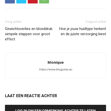
Vorig artikel
Volgend artikel
Gewichtsverlies en bloeddruk:
Hoe je jouw huidtype herkent
simpele stappen voor groot
en de juiste verzorging kiest
effect
Monique
https://www.blogjump.eu
LAAT EEN REACTIE ACHTER
LOG IN OM EEN OPMERKING ACHTER TE LATEN