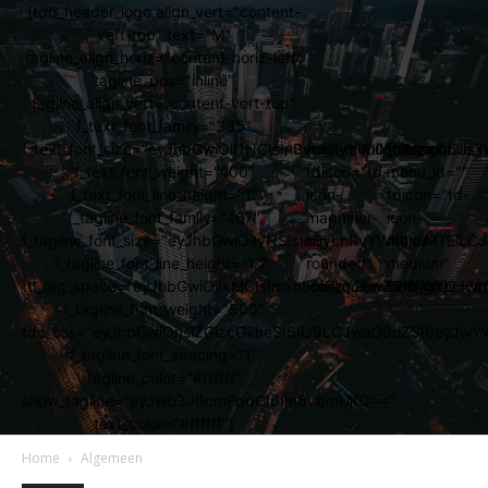
[tdb_header_logo align_vert="content-
vert-top" text="M"
tagline_align_horiz="content-horiz-left"
tagline_pos="inline"
tagline_align_vert="content-vert-top"
f_text_font_family="335"
f_text_font_size="eyJhbGwiOiI1NCIsInBvcnRyYWl0IjoiMzgiLCJs
[tdb_mobile_search
[tdb_mobile_
f_text_font_weight="400"
tdicon="td-
menu_id=""
f_text_font_line_height="1"
icon-
tdicon="td-
f_tagline_font_family="467"
magnifier-
icon-
f_tagline_font_size="eyJhbGwiOiIyNSIsInBvcnRyYWl0IjoiMTEi
big-
menu-
f_tagline_font_line_height="1.2"
rounded"
medium"
ttl_tag_space="eyJhbGwiOiIxMCIsImxhbmRzY2FwZSI6IjgiLCJw
icon_color="#ffffff"]
icon_color="#ff
f_tagline_font_weight="500"
tdc_css="eyJhbGwiOnsiZGlzcGxheSI6IiJ9LCJwaG9uZSI6eyJw
f_tagline_font_spacing="1"
tagline_color="#ffffff"
show_tagline="eyJwb3J0cmFpdCI6Im5vbmUifQ=="
text_color="#ffffff"]
Home
Algemeen