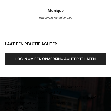
Monique
https://www.blogjump.eu
LAAT EEN REACTIE ACHTER
LOG IN OM EEN OPMERKING ACHTER TE LATEN
[tdb_header_logo align_vert="content-vert-top"
tagline="QmxvZ2p1bXA=" text="B"
tagline_align_horiz="content-horiz-center" tagline_pos=""
tagline_align_vert="content-vert-center"
f_text_font_family="335"