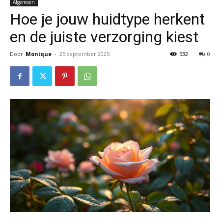
Algemeen
Hoe je jouw huidtype herkent
en de juiste verzorging kiest
Door
Monique
-
25 september 2025
532
0