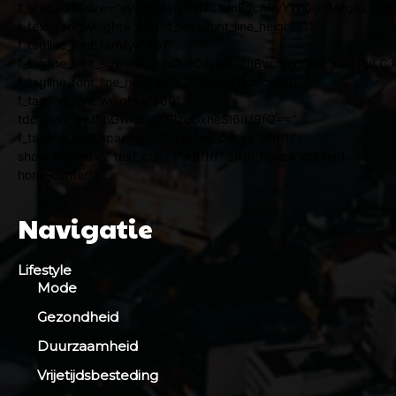
f_text_font_size="eyJhbGwiOiI1NCIsInBvcnRyYWl0IjoiMzgiLCJ
f_text_font_weight="400" f_text_font_line_height="1"
f_tagline_font_family="467"
f_tagline_font_size="eyJhbGwiOiIyNSIsInBvcnRyYWl0IjoiMTgiL
f_tagline_font_line_height="1.2" ttl_tag_space="0"
f_tagline_font_weight="500"
tdc_css="eyJhbGwiOnsiZGlzcGxheSI6IiJ9fQ=="
f_tagline_font_spacing="1" tagline_color="#ffffff"
show_tagline="" text_color="#ffffff" align_horiz="content-
horiz-center"]
Navigatie
Lifestyle
Mode
Gezondheid
Duurzaamheid
Vrijetijdsbesteding