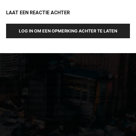
LAAT EEN REACTIE ACHTER
LOG IN OM EEN OPMERKING ACHTER TE LATEN
[tdb_header_logo align_vert="content-vert-top"
tagline="QmxvZ2p1bXA=" text="B"
tagline_align_horiz="content-horiz-center" tagline_pos=""
tagline_align_vert="content-vert-center"
f_text_font_family="335"
f_text_font_size="eyJhbGwiOiI1NCIsInBvcnRyYWl0IjoiMzgiLCJ
f_text_font_weight="400" f_text_font_line_height="1"
f_tagline_font_family="467"
f_tagline_font_size="eyJhbGwiOiIyNSIsInBvcnRyYWl0IjoiMTgiL
f_tagline_font_line_height="1.2" ttl_tag_space="0"
f_tagline_font_weight="500"
tdc_css="eyJhbGwiOnsiZGlzcGxheSI6IiJ9fQ=="