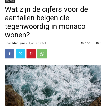
Wonen
Wat zijn de cijfers voor de
aantallen belgen die
tegenwoordig in monaco
wonen?
Door
Monique
-
4 januari 2023
1729
0