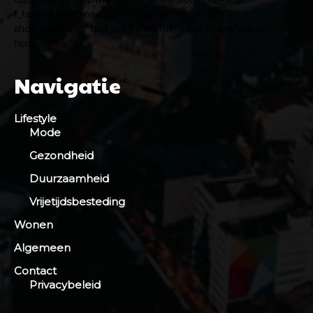
f_tagline_font_spacing="1" tagline_color="#ffffff"
show_tagline="" text_color="#ffffff" align_horiz="content-
horiz-center"]
Navigatie
Lifestyle
Mode
Gezondheid
Duurzaamheid
Vrijetijdsbesteding
Wonen
Algemeen
Contact
Privacybeleid