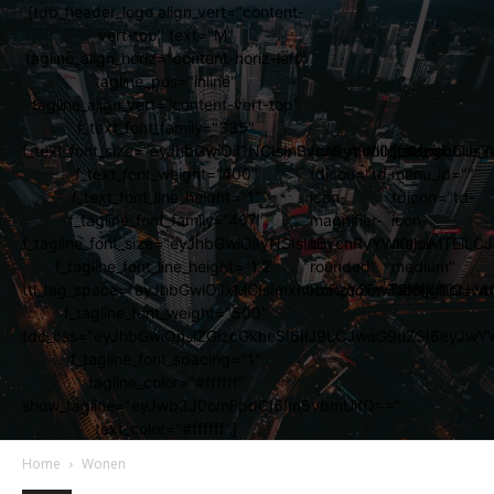
[tdb_header_logo align_vert="content-
vert-top" text="M"
tagline_align_horiz="content-horiz-left"
tagline_pos="inline"
tagline_align_vert="content-vert-top"
f_text_font_family="335"
f_text_font_size="eyJhbGwiOiI1NCIsInBvcnRyYWl0IjoiMzgiLCJs
[tdb_mobile_search
[tdb_mobile_
f_text_font_weight="400"
tdicon="td-
menu_id=""
f_text_font_line_height="1"
icon-
tdicon="td-
f_tagline_font_family="467"
magnifier-
icon-
f_tagline_font_size="eyJhbGwiOiIyNSIsInBvcnRyYWl0IjoiMTEi
big-
menu-
f_tagline_font_line_height="1.2"
rounded"
medium"
ttl_tag_space="eyJhbGwiOiIxMCIsImxhbmRzY2FwZSI6IjgiLCJw
icon_color="#ffffff"]
icon_color="#ff
f_tagline_font_weight="500"
tdc_css="eyJhbGwiOnsiZGlzcGxheSI6IiJ9LCJwaG9uZSI6eyJw
f_tagline_font_spacing="1"
tagline_color="#ffffff"
show_tagline="eyJwb3J0cmFpdCI6Im5vbmUifQ=="
text_color="#ffffff"]
Home
Wonen