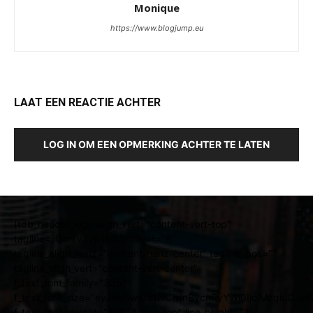
Monique
https://www.blogjump.eu
LAAT EEN REACTIE ACHTER
LOG IN OM EEN OPMERKING ACHTER TE LATEN
[tdb_header_logo align_vert="content-vert-top"
tagline="QmxvZ2p1bXA=" text="B"
tagline_align_horiz="content-horiz-center" tagline_pos=""
tagline_align_vert="content-vert-center"
f_text_font_family="335"
f_text_font_size="eyJhbGwiOiI1NCIsInBvcnRyYWl0IjoiMzgiLCJ
f_text_font_weight="400" f_text_font_line_height="1"