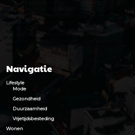
f_tagline_font_family="467"
f_tagline_font_size="eyJhbGwiOiIyNSIsInBvcnRyYWl0IjoiMTgiL
f_tagline_font_line_height="1.2" ttl_tag_space="0"
f_tagline_font_weight="500"
tdc_css="eyJhbGwiOnsiZGlzcGxheSI6IiJ9fQ=="
f_tagline_font_spacing="1" tagline_color="#ffffff"
show_tagline="" text_color="#ffffff" align_horiz="content-
horiz-center"]
Navigatie
Lifestyle
Mode
Gezondheid
Duurzaamheid
Vrijetijdsbesteding
Wonen