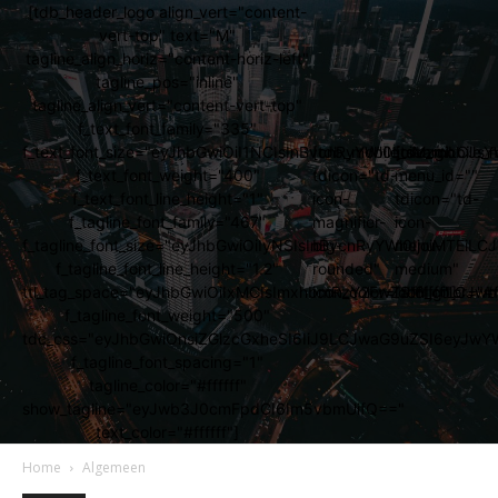
[tdb_header_logo align_vert="content-
vert-top" text="M"
tagline_align_horiz="content-horiz-left"
tagline_pos="inline"
tagline_align_vert="content-vert-top"
f_text_font_family="335"
f_text_font_size="eyJhbGwiOiI1NCIsInBvcnRyYWl0IjoiMzgiLCJs
[tdb_mobile_search
[tdb_mobile_
f_text_font_weight="400"
tdicon="td-
menu_id=""
f_text_font_line_height="1"
icon-
tdicon="td-
f_tagline_font_family="467"
magnifier-
icon-
f_tagline_font_size="eyJhbGwiOiIyNSIsInBvcnRyYWl0IjoiMTEi
big-
menu-
f_tagline_font_line_height="1.2"
rounded"
medium"
ttl_tag_space="eyJhbGwiOiIxMCIsImxhbmRzY2FwZSI6IjgiLCJw
icon_color="#ffffff"]
icon_color="#ff
f_tagline_font_weight="500"
tdc_css="eyJhbGwiOnsiZGlzcGxheSI6IiJ9LCJwaG9uZSI6eyJw
f_tagline_font_spacing="1"
tagline_color="#ffffff"
show_tagline="eyJwb3J0cmFpdCI6Im5vbmUifQ=="
text_color="#ffffff"]
Home
Algemeen