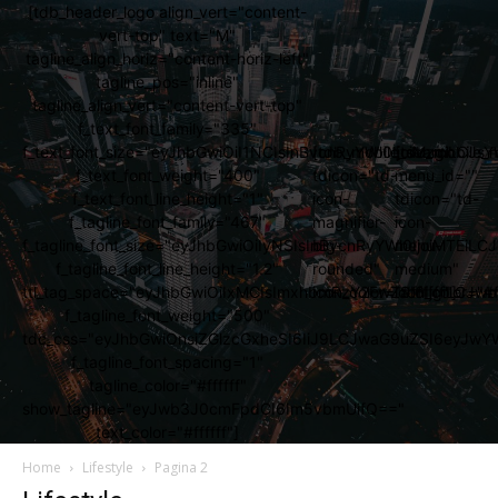
[tdb_header_logo align_vert="content-
vert-top" text="M"
tagline_align_horiz="content-horiz-left"
tagline_pos="inline"
tagline_align_vert="content-vert-top"
f_text_font_family="335"
f_text_font_size="eyJhbGwiOiI1NCIsInBvcnRyYWl0IjoiMzgiLCJs
[tdb_mobile_search
[tdb_mobile_
f_text_font_weight="400"
tdicon="td-
menu_id=""
f_text_font_line_height="1"
icon-
tdicon="td-
f_tagline_font_family="467"
magnifier-
icon-
f_tagline_font_size="eyJhbGwiOiIyNSIsInBvcnRyYWl0IjoiMTEi
big-
menu-
f_tagline_font_line_height="1.2"
rounded"
medium"
ttl_tag_space="eyJhbGwiOiIxMCIsImxhbmRzY2FwZSI6IjgiLCJw
icon_color="#ffffff"]
icon_color="#ff
f_tagline_font_weight="500"
tdc_css="eyJhbGwiOnsiZGlzcGxheSI6IiJ9LCJwaG9uZSI6eyJw
f_tagline_font_spacing="1"
tagline_color="#ffffff"
show_tagline="eyJwb3J0cmFpdCI6Im5vbmUifQ=="
text_color="#ffffff"]
Home
Lifestyle
Pagina 2