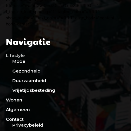
tdc_css="eyJhbGwiOnsiZGlzcGxheSI6IiJ9fQ=="
f_tagline_font_spacing="1" tagline_color="#ffffff"
show_tagline="" text_color="#ffffff" align_horiz="content-
horiz-center"]
Navigatie
Lifestyle
Mode
Gezondheid
Duurzaamheid
Vrijetijdsbesteding
Wonen
Algemeen
Contact
Privacybeleid