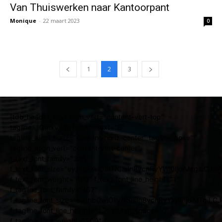
Van Thuiswerken naar Kantoorpant
Monique
-
22 maart 2023
0
1
2
3
[tdb_header_logo align_vert="content-vert-top"
tagline="QmxvZ2p1bXA=" text="B"
tagline_align_horiz="content-horiz-center" tagline_pos=""
tagline_align_vert="content-vert-center"
f_text_font_family="335"
f_text_font_size="eyJhbGwiOiI1NCIsInBvcnRyYWl0IjoiMzgiLCJ
f_text_font_weight="400" f_text_font_line_height="1"
f_tagline_font_family="467"
f_tagline_font_size="eyJhbGwiOiIyNSIsInBvcnRyYWl0IjoiMTgiL
f_tagline_font_line_height="1.2" ttl_tag_space="0"
f_tagline_font_weight="500"