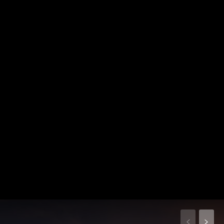
[tdb_header_logo align_vert="content-
vert-top" text="M"
tagline_align_horiz="content-horiz-left"
tagline_pos="inline"
tagline_align_vert="content-vert-top"
f_text_font_family="335"
f_text_font_size="eyJhbGwiOiI1NCIsInBvcnRyYWl0IjoiMzgiLCJs
[tdb_mobile_search
[tdb_mobile_
f_text_font_weight="400"
tdicon="td-
menu_id=""
f_text_font_line_height="1"
icon-
tdicon="td-
f_tagline_font_family="467"
magnifier-
icon-
f_tagline_font_size="eyJhbGwiOiIyNSIsInBvcnRyYWl0IjoiMTEi
big-
menu-
f_tagline_font_line_height="1.2"
rounded"
medium"
ttl_tag_space="eyJhbGwiOiIxMCIsImxhbmRzY2FwZSI6IjgiLCJw
icon_color="#ffffff"]
icon_color="#ff
f_tagline_font_weight="500"
tdc_css="eyJhbGwiOnsiZGlzcGxheSI6IiJ9LCJwaG9uZSI6eyJw
f_tagline_font_spacing="1"
tagline_color="#ffffff"
show_tagline="eyJwb3J0cmFpdCI6Im5vbmUifQ=="
text_color="#ffffff"]